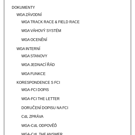
DOKUMENTY
WGA ZÁVODNÍ
WGA TRACK RACE & FIELD RACE
WGA VÁHOVÝ SYSTÉM
WGA OCENĚNÍ
WGA INTERNÍ
WGA STANOVY
WGA JEDNACÍ ŘÁD
WGA FUNKCE
KORESPONDENCE S FCI
WGA-FCI DOPIS
WGA-FCI THE LETTER
DORUČENÍ DOPISU NA FCI
CdL ZPRÁVA
WGA-CdL ODPOVĚĎ
WGA-CdL THE ANSWER