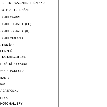
GREPPIN – VÁŽENÍ NA TRÉNINKU
STUTTGART JEDNÁNÍ
DOSTIH AWANS
DOSTIH LOSTALLO (CH)
OSTIH LOSTALLO (IT)
DOSTIH MIDLAND
OLUPRÁCE
SPONZOŘI
DG DogGear s.r.o.
MEDIÁLNÍ PODPORA
OSOBNÍ PODPORA
NTAKTY
WGA
RADA SPOLKU
LLEYS
PHOTO GALLERY