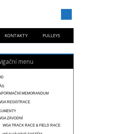
KONTAKTY
PULLEYS
vigační menu
OD
ÁS
INFORMAČNÍ MEMORANDUM
WGA REGISTRACE
KUMENTY
WGA ZÁVODNÍ
WGA TRACK RACE & FIELD RACE