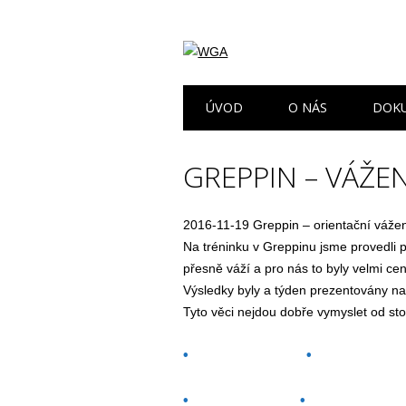
Hlavní navigační
Přejít
ÚVOD
O NÁS
DOK
k
obsahu
webu
GREPPIN – VÁŽE
2016-11-19 Greppin – orientační váže
Na tréninku v Greppinu jsme provedli pro
přesně váží a pro nás to byly velmi ce
Výsledky byly a týden prezentovány n
Tyto věci nejdou dobře vymyslet od sto