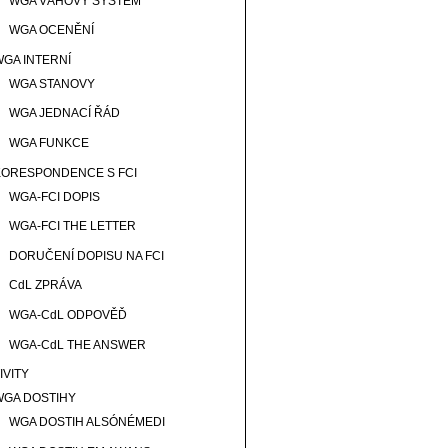
WGA VÁHOVÝ SYSTÉM
WGA OCENĚNÍ
WGA INTERNÍ
WGA STANOVY
WGA JEDNACÍ ŘÁD
WGA FUNKCE
KORESPONDENCE S FCI
WGA-FCI DOPIS
WGA-FCI THE LETTER
DORUČENÍ DOPISU NA FCI
CdL ZPRÁVA
WGA-CdL ODPOVĚĎ
WGA-CdL THE ANSWER
IVITY
WGA DOSTIHY
WGA DOSTIH ALSÓNÉMEDI