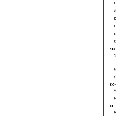
D
SP
KO
PU