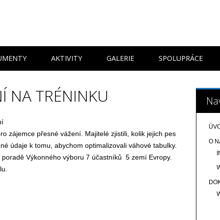
 menu
UMENTY
AKTIVITY
GALERIE
SPOLUPRÁCE
NÍ NA TRÉNINKU
Na
ní
ÚV
 zájemce přesné vážení. Majitelé zjistili, kolik jejich pes
O N
nné údaje k tomu, abychom optimalizovali váhové tabulky.
a poradě Výkonného výboru 7 účastníků 5 zemí Evropy.
lu.
DO